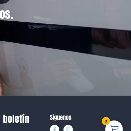
os.
 boletín
Síguenos
0