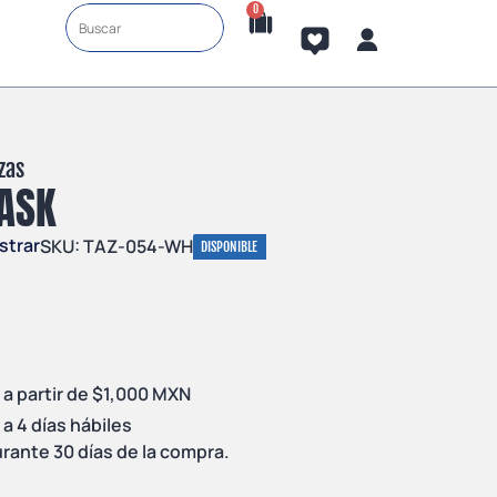
0
zas
ASK
strar
SKU: TAZ-054-WH
DISPONIBLE
 a partir de $1,000 MXN
a 4 días hábiles
rante 30 días de la compra.