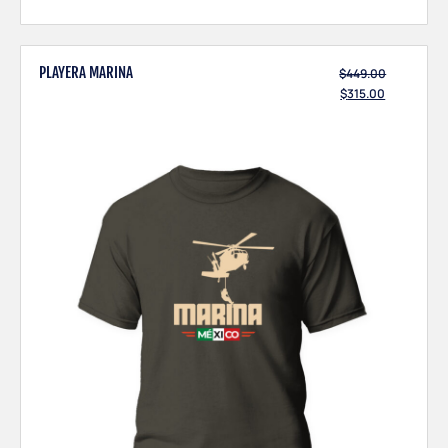
PLAYERA MARINA
$
449.00
$
315.00