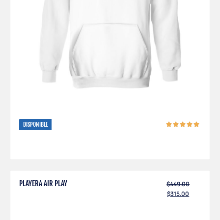
DISPONIBLE
PLAYERA AIR PLAY
$
449.00
$
315.00