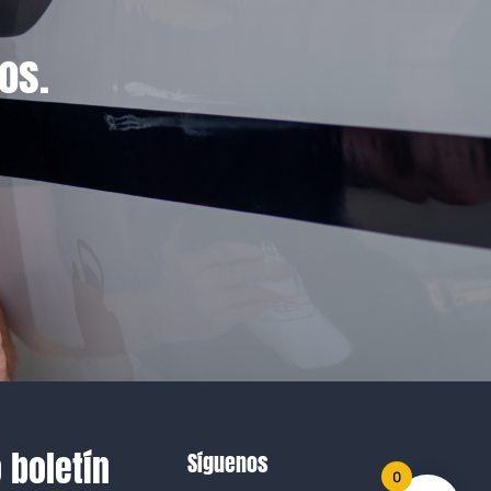
os.
 boletín
Síguenos
0