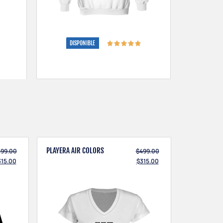
DISPONIBLE
PLAYERA AIR COLORS
499.00
$
499.00
315.00
$
315.00