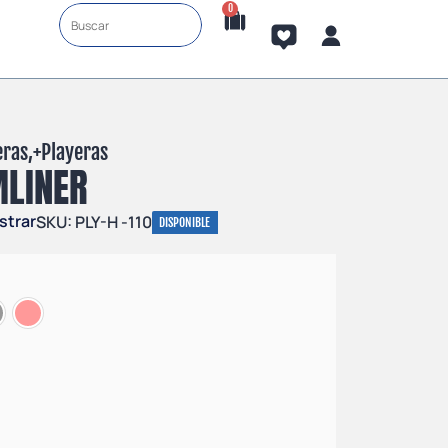
0
eras
,+
Playeras
MLINER
strar
SKU: PLY-H -110
DISPONIBLE