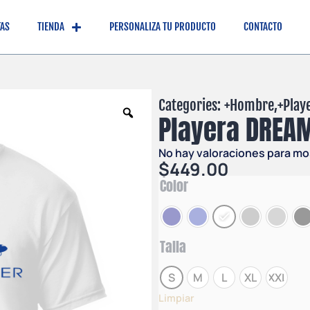
TAS
TIENDA
PERSONALIZA TU PRODUCTO
CONTACTO
Categories: +
Hombre
,+
Play
Playera DREA
No hay valoraciones para mo
$
449.00
Color
Talla
S
M
L
XL
XXL
Limpiar