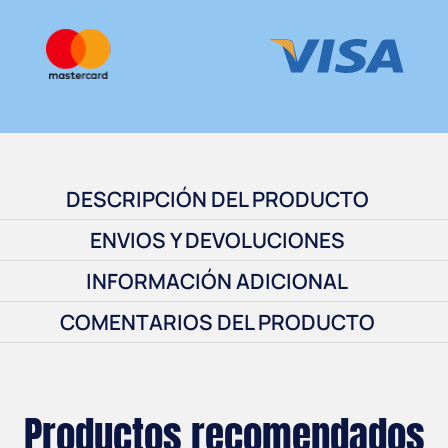
1 × Learjet Series 25
1
$
80.00
DESCRIPCIÓN DEL PRODUCTO
ENVIOS Y DEVOLUCIONES
INFORMACIÓN ADICIONAL
COMENTARIOS DEL PRODUCTO
1 × Learjet Series 30
$
80.00
Productos recomendados