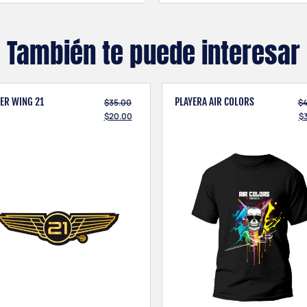
1 × Mcdonnell
Douglas MD11
También te puede interesar
$
80.00
KER WING 21
PLAYERA AIR COLORS
$
35.00
$
$
20.00
$
1 × Remove Before
Pew Pew
$
80.00