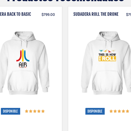
ERA BACK TO BASIC
SUDADERA ROLL THE DRONE
$
799.00
$
7
1 × Peace Was Never
an Option
$
80.00
DISPONIBLE
DISPONIBLE