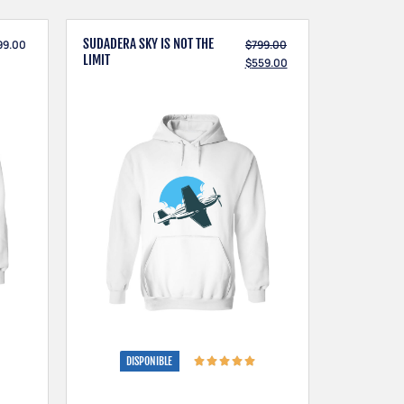
SUDADERA SKY IS NOT THE
99.00
$
799.00
LIMIT
$
559.00
1 × Lufthansa -
1 × Lufthansa - Azul
Amarillo
$
80.00
$
80.00
DISPONIBLE