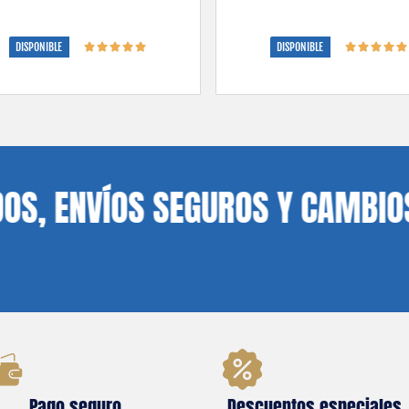
DISPONIBLE
DISPONIBLE
1 × Follow Me
VÍOS SEGUROS Y CAMBIOS
$
80.00
Pago seguro
Descuentos especiales