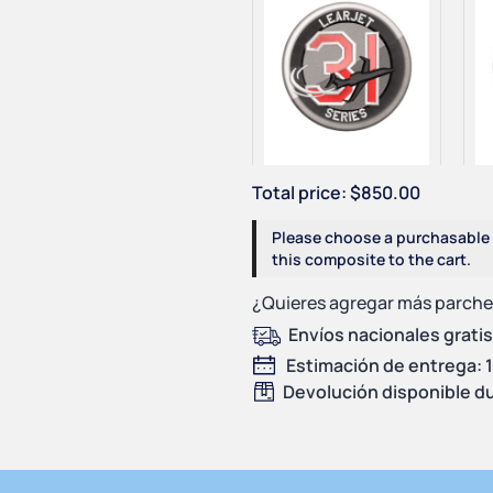
Total price:
$
850.00
1 × Learjet Series 31
1
$
80.00
Please choose a purchasable
this composite to the cart.
¿Quieres agregar más parch
Envíos nacionales gratis
Estimación de entrega: 1 
Devolución disponible du