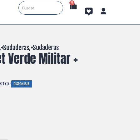
0
,+
Sudaderas
,+
Sudaderas
 Verde Militar +
strar
DISPONIBLE