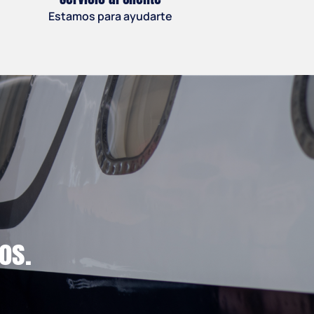
Estamos para ayudarte
1 × Cessna
1 × Cessna Pilot
$
80.00
$
80.00
1 × Boeing Escudo
1 × A V R8
os.
$
80.00
$
80.00