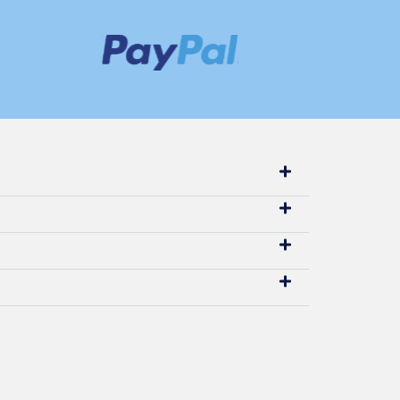
 × Learjet Series 40
1 × Learjet Series 31
$
80.00
$
80.00
1 × Learjet Series 31
1 × Pilot Hub
$
80.00
$
80.00