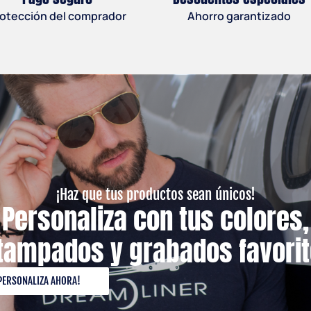
otección del comprador
Ahorro garantizado
1 × Danger
$
80.00
¡Haz que tus productos sean únicos!
Personaliza con tus colores,
1 × Cabin Crew
tampados y grabados favorit
$
80.00
PERSONALIZA AHORA!