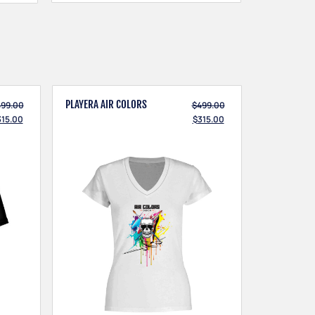
1 × Pilots Without
1 × Pull To Eject
Maintainers
$
80.00
$
80.00
PLAYERA AIR COLORS
499.00
$
499.00
315.00
$
315.00
1 × Kiss Me Before
1 × Jet Fuel Only
Flight
(Rojo)
$
80.00
$
80.00