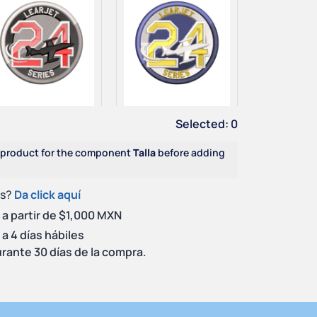
Selected:
0
 × Learjet Series 24
1 × Learjet Series 24
$
80.00
$
80.00
 product for the component
Talla
before adding
es?
Da click aquí
 a partir de $1,000 MXN
a 4 días hábiles
rante 30 días de la compra.