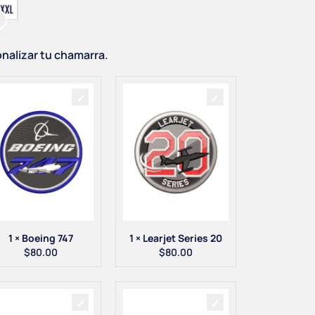
onalizar tu chamarra.
1 × Boeing 747
1 × Learjet Series 20
$
80.00
$
80.00